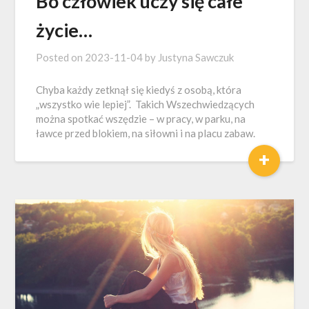
Bo człowiek uczy się całe
życie…
Posted on
2023-11-04
by
Justyna Sawczuk
Chyba każdy zetknął się kiedyś z osobą, która
„wszystko wie lepiej”. Takich Wszechwiedzących
można spotkać wszędzie – w pracy, w parku, na
ławce przed blokiem, na siłowni i na placu zabaw.
+