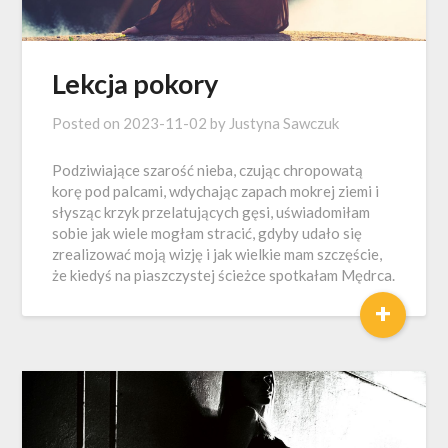
Lekcja pokory
Posted on
2023-11-02
by
Justyna Sawczuk
Podziwiające szarość nieba, czując chropowatą
korę pod palcami, wdychając zapach mokrej ziemi i
słysząc krzyk przelatujących gęsi, uświadomiłam
sobie jak wiele mogłam stracić, gdyby udało się
zrealizować moją wizję i jak wielkie mam szczęście,
że kiedyś na piaszczystej ścieżce spotkałam Mędrca.
+