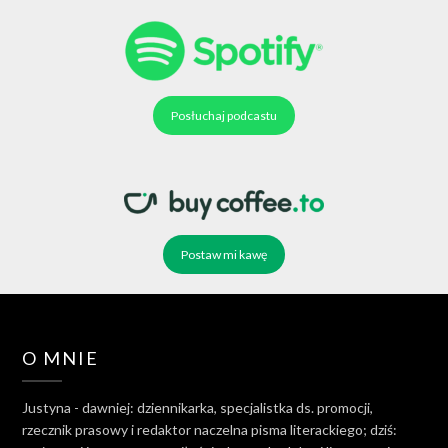
Posłuchaj podcastu
Postaw mi kawę
O MNIE
Justyna - dawniej: dziennikarka, specjalistka ds. promocji,
rzecznik prasowy i redaktor naczelna pisma literackiego; dziś: