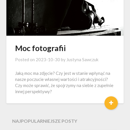
Moc fotografii
Posted on
2023-10-30
by
Justyna Sawczuk
Jaką moc ma zdjęcie? Czy jest w stanie wpłynąć na
nasze poczucie własnej wartości i atrakcyjności?
Czy może sprawić, że spojrzymy na siebie z zupełnie
innej perspektywy?
+
NAJPOPULARNIEJSZE POSTY