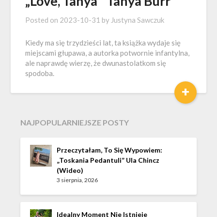
„Love, Tanya” Tanya Burr
Posted on
2023-10-31
by
Justyna Sawczuk
Kiedy ma się trzydzieści lat, ta książka wydaje się
miejscami głupawa, a autorka potwornie infantylna,
ale naprawdę wierzę, że dwunastolatkom się
spodoba.
+
NAJPOPULARNIEJSZE POSTY
Przeczytałam, To Się Wypowiem:
„Toskania Pedantuli” Ula Chincz
(wideo)
3 sierpnia, 2026
Idealny Moment Nie Istnieje