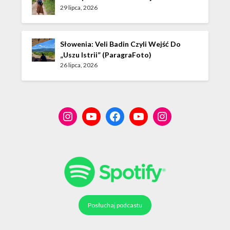
29 lipca, 2026
Słowenia: Veli Badin Czyli Wejść Do
„Uszu Istrii” (ParagraFoto)
26 lipca, 2026
Posłuchaj podcastu