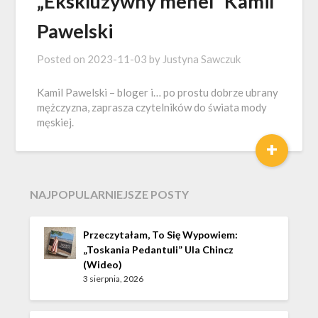
„Ekskluzywny menel” Kamil
Pawelski
Posted on
2023-11-03
by
Justyna Sawczuk
Kamil Pawelski – bloger i… po prostu dobrze ubrany
mężczyzna, zaprasza czytelników do świata mody
męskiej.
+
NAJPOPULARNIEJSZE POSTY
Przeczytałam, To Się Wypowiem:
„Toskania Pedantuli” Ula Chincz
(wideo)
3 sierpnia, 2026