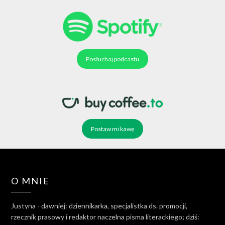
Posłuchaj podcastu
Postaw mi kawę
O MNIE
Justyna - dawniej: dziennikarka, specjalistka ds. promocji,
rzecznik prasowy i redaktor naczelna pisma literackiego; dziś: