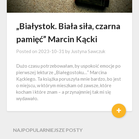
„Białystok. Biała siła, czarna
pamięć” Marcin Kącki
Posted on
2023-10-31
by
Justyna Sawczuk
Dużo czasu potrzebowałam, by uspokoić emocje po
pierwszej lekturze „Białegostoku…” Marcina
Kąckiego. Ta książka poruszyła mnie bardzo, bo jest
o miejscu, w którym mieszkam od zawsze, które
kocham i które znam – a przynajmniej tak mi się
wydawało.
+
NAJPOPULARNIEJSZE POSTY