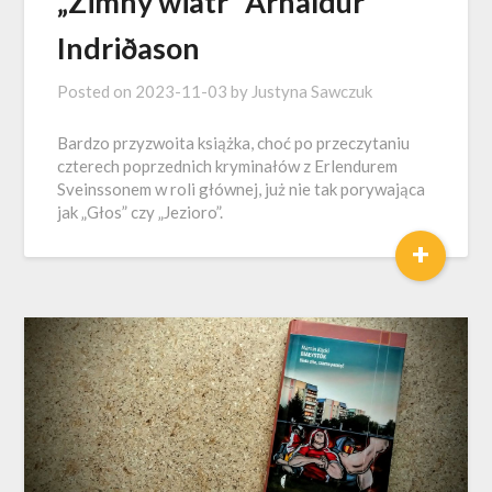
„Zimny wiatr” Arnaldur
Indriðason
Posted on
2023-11-03
by
Justyna Sawczuk
Bardzo przyzwoita książka, choć po przeczytaniu
czterech poprzednich kryminałów z Erlendurem
Sveinssonem w roli głównej, już nie tak porywająca
jak „Głos” czy „Jezioro”.
+