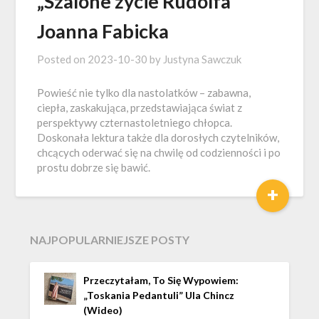
„Szalone życie Rudolfa”
Joanna Fabicka
Posted on
2023-10-30
by
Justyna Sawczuk
Powieść nie tylko dla nastolatków – zabawna,
ciepła, zaskakująca, przedstawiająca świat z
perspektywy czternastoletniego chłopca.
Doskonała lektura także dla dorosłych czytelników,
chcących oderwać się na chwilę od codzienności i po
prostu dobrze się bawić.
+
NAJPOPULARNIEJSZE POSTY
Przeczytałam, To Się Wypowiem:
„Toskania Pedantuli” Ula Chincz
(wideo)