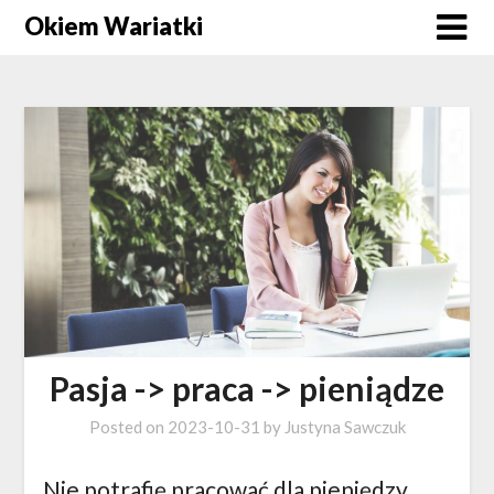
Okiem Wariatki
Pasja -> praca -> pieniądze
Posted on
2023-10-31
by
Justyna Sawczuk
Nie potrafię pracować dla pieniędzy.