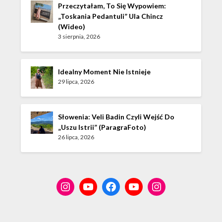
Przeczytałam, To Się Wypowiem:
„Toskania Pedantuli” Ula Chincz
(wideo)
3 sierpnia, 2026
Idealny Moment Nie Istnieje
29 lipca, 2026
Słowenia: Veli Badin Czyli Wejść Do
„Uszu Istrii” (ParagraFoto)
26 lipca, 2026