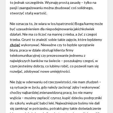
to jednak szczególnie. Wyznaję prostą zasadę – tylko na
pasji i zaangażowaniu można zbudować coś solidnego,
stworzyć stałą wartość.
Nie oznacza to, że wiara w los/opatrzność/Boga/karmę może
być uzasadnieniem dla niepodejmowania jakichkolwiek
działań. Nie ma co liczyć na mannę z nieba, a żyć z czegoś
trzeba. Grunt to znaleźć sobie takie zajęcie, które będziemy
chcieć
wykonywać. Nieważne czy to będzie sprzątanie
biura, praca w dziale obsługi klienta firmy
telekomunikacyjnej czy prezesowanie jednemu z
największych banków na świecie – poszukajmy czegoś, w
czym jesteśmy dobrzy, co lubimy robić, co pozwoli nam się
rozwijać, zdobywać nowe umiejętności.
Nie żyję w oderwaniu od rzeczywistości, nie mam złudzeń –
są sytuacje w życiu, gdy należy zacisnąć zęby i wykonywać
choćby najbardziej znienawidzoną pracę, bo nie mamy
wyjścia – musimy zapłacić czynsz, kupić dziecku podręczniki
do szkoły, wykupić babci leki. Najważniejsze byśmy nie dali
się zamknąć w potrzasku, potraktujmy takie doświadczenie