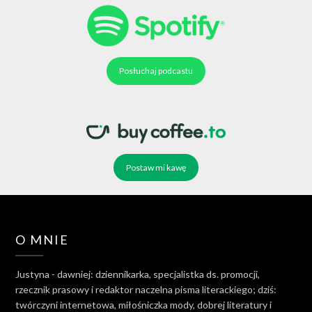
Posłuchaj podcastu
Postaw mi kawę
O MNIE
Justyna - dawniej: dziennikarka, specjalistka ds. promocji,
rzecznik prasowy i redaktor naczelna pisma literackiego; dziś:
twórczyni internetowa, miłośniczka mody, dobrej literatury i