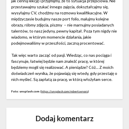
jak cenną lekcję i przyjmijmy, że to sytuacja przejściowa. Nie
przestawajmy szukać innego zajęcia, dokształcajmy się,
wysyłajmy CV, chodźmy na rozmowy kwalifikacyjne. W
międzyczasie budujmy nasze port folio, malujmy kolejne
obrazy, róbmy zdjęcia, piszmy – nie marnujmy posiadanych
talentów, to nasz jedyny, pewny kapitał. Poza tym nigdy nie
wiadomo, w którym momencie działania, jakie
podejmowaliśmy w przeszłości, zaczną procentować.
Tak więc warto zacząć od pasji. Wiedząc, co nas pociąga i
fascynuje, łatwiej będzie nam znaleźć pracę, w której
będziemy mogli się realizować. A pieniądze? Cóż… Z moich
doświadczeń wynika, że pojawiają się wtedy, gdy przestaję o
nich myśleć. Są zapłatą za pracę, w którą włożyłam serce.
Foto: unsplash.com
(
https://unsplash.com/robertservais
)
Dodaj komentarz