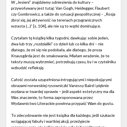
W „Jesieni” znajdziemy odniesienia do kultury –
przywoływany jest tutaj: Van Gogh, Heidegger, Flaubert
czy Gombrowicz, a także do sytuacji geopolitycznej – „Rosja
zbroi się, jej aktywność na terenach przygranicznych
wzrasta (…)” [s. 104], ale nie są to wątki dominujące.
Czytałam tę książkę kilka tygodni, dawkując sobie jeden,
dwa lub trzy „rozdzialiki” co dzień lub co kilka dni – nie
dlatego, że mi się nie podobała, ale dlatego, że proza
Knausgårda jest do smakowania. Miałam wrażenie, że te
teksty muszą wybrzmieć, potrzebują czasu, by i w czytelniku
wzbudzić refleksję.
Całość została uzupełniona intrygującymi i niepokojącymi
obrazami norweskiej rysowniczki Vanessy Baird i pięknie
wydana w twardej oprawie – jeśli aspekt estetyczny ma dla
Was znaczenie, to forma zaproponowana przez
Wydawnictwo Literackie powinna przypaść Wam do gustu.
To zdecydowanie nie jest książka dla każdego, jeśli szukacie
wciągającej fabuły i wartkiej akcji, przeżyjecie