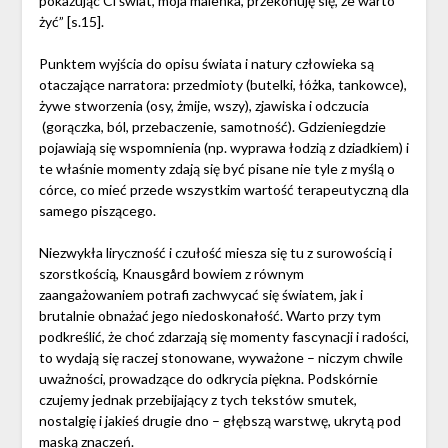
pokazując Ci świat, moja maleńka, przekonuję się, że warto
żyć” [s.15].
Punktem wyjścia do opisu świata i natury człowieka są
otaczające narratora: przedmioty (butelki, łóżka, tankowce),
żywe stworzenia (osy, żmije, wszy), zjawiska i odczucia
(gorączka, ból, przebaczenie, samotność). Gdzieniegdzie
pojawiają się wspomnienia (np. wyprawa łodzią z dziadkiem) i
te właśnie momenty zdają się być pisane nie tyle z myślą o
córce, co mieć przede wszystkim wartość terapeutyczną dla
samego piszącego.
Niezwykła liryczność i czułość miesza się tu z surowością i
szorstkością, Knausgård bowiem z równym
zaangażowaniem potrafi zachwycać się światem, jak i
brutalnie obnażać jego niedoskonałość. Warto przy tym
podkreślić, że choć zdarzają się momenty fascynacji i radości,
to wydają się raczej stonowane, wyważone – niczym chwile
uważności, prowadzące do odkrycia piękna. Podskórnie
czujemy jednak przebijający z tych tekstów smutek,
nostalgię i jakieś drugie dno – głębszą warstwę, ukrytą pod
maską znaczeń.