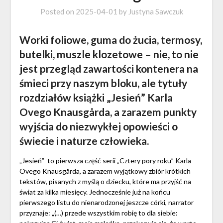
Posted on
2025-04-01
by
Justyna Sawczuk
Worki foliowe, guma do żucia, termosy,
butelki, muszle klozetowe – nie, to nie
jest przegląd zawartości kontenera na
śmieci przy naszym bloku, ale tytuły
rozdziałów książki „Jesień” Karla
Ovego Knausgårda, a zarazem punkty
wyjścia do niezwykłej opowieści o
świecie i naturze człowieka.
„Jesień” to pierwsza część serii „Cztery pory roku” Karla
Ovego Knausgårda, a zarazem wyjątkowy zbiór krótkich
tekstów, pisanych z myślą o dziecku, które ma przyjść na
świat za kilka miesięcy. Jednocześnie już na końcu
pierwszego listu do nienarodzonej jeszcze córki, narrator
przyznaje: „(…) przede wszystkim robię to dla siebie: