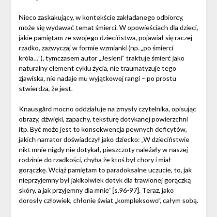
Nieco zaskakujący, w kontekście zakładanego odbiorcy,
może się wydawać temat śmierci. W opowieściach dla dzieci,
jakie pamiętam ze swojego dzieciństwa, pojawiał się raczej
rzadko, zazwyczaj w formie wzmianki (np. „po śmierci
króla…”), tymczasem autor „Jesieni” traktuje śmierć jako
naturalny element cyklu życia, nie traumatyzuje tego
zjawiska, nie nadaje mu wyjątkowej rangi – po prostu
stwierdza, że jest.
Knausgård mocno oddziałuje na zmysły czytelnika, opisując
obrazy, dźwięki, zapachy, teksturę dotykanej powierzchni
itp. Być może jest to konsekwencja pewnych deficytów,
jakich narrator doświadczył jako dziecko: „W dzieciństwie
nikt mnie nigdy nie dotykał, pieszczoty należały w naszej
rodzinie do rzadkości, chyba że ktoś był chory i miał
gorączkę. Wciąż pamiętam to paradoksalne uczucie, to, jak
nieprzyjemny był jakikolwiek dotyk dla trawionej gorączką
skóry, a jak przyjemny dla mnie” [s.96-97]. Teraz, jako
dorosły człowiek, chłonie świat „kompleksowo”, całym sobą.