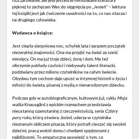
rozczarowanie, ale jeśli jesteście miłośnikami literatury
pięknej to zachęcam Was do sięgnięcia po „Jesień” – lektura
tej książki jest jak ćwiczenie uważności na to, co nas otacza i
na drugiego człowieka.
Wydawca o książce:
Jest ciepła sierpniowa noc, schyłek lata i zarazem początek
niezwykłej znajomości. Ona ma przyjść na świat za sześć
miesięcy. On ma już troje dzieci, żonę i dom. Ma też
olbrzymie pokłady czułości i niebywały talent literacki,
podziwiany przez miliony czytelników na całym świecie.
Obydwu tym cechom daje upust w intymnej historii o życiu i
miłości do świata, pisanej z myślą o nienarodzonym dziecku.
Podczas gdy w autobiograficznym, kultowym już, cyklu
Moja
walka
Knausgård z epickim rozmachem przedstawia
nieustanną szamotaninę z rzeczywistością, seria
Cztery
pory roku
, którą otwiera
Jesień
, uderza w czytelnika
nieznanym obliczem pisarza, który potrafi cieszyć się swoimi
dziećmi, pracą wokół domu i chwilami spędzonymi z
najbliższymi. To empatyczna opowieść o tym, co